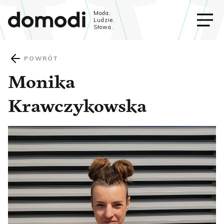
Moda.
Ludzie.
Słowa.
POWRÓT
Monika
Krawczykowska